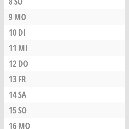
8
SO
9
MO
10
DI
11
MI
12
DO
13
FR
14
SA
15
SO
16
MO