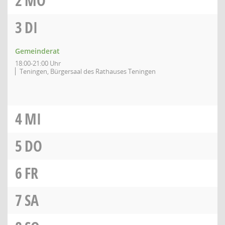
2
MO
3
DI
Gemeinderat
18:00-21:00 Uhr
Teningen, Bürgersaal des Rathauses Teningen
4
MI
5
DO
6
FR
7
SA