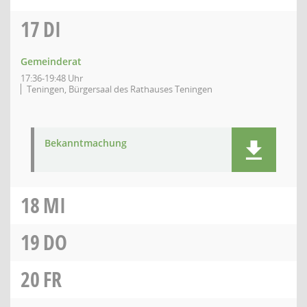
17
DI
Gemeinderat
17:36-19:48 Uhr
Teningen, Bürgersaal des Rathauses Teningen
Bekanntmachung
18
MI
19
DO
20
FR