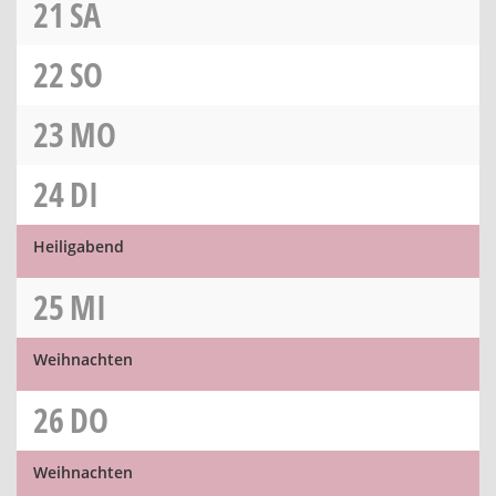
21
SA
22
SO
23
MO
24
DI
Heiligabend
25
MI
Weihnachten
26
DO
Weihnachten