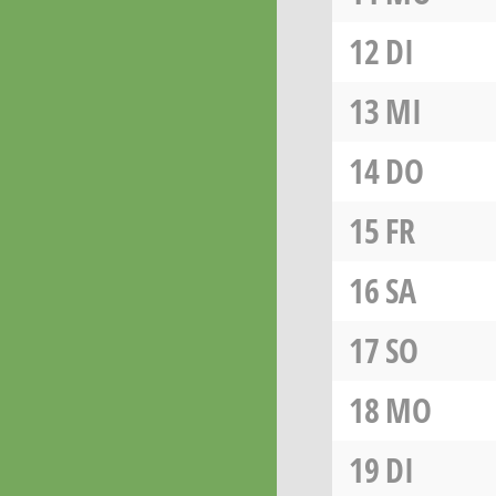
12
DI
13
MI
14
DO
15
FR
16
SA
17
SO
18
MO
19
DI