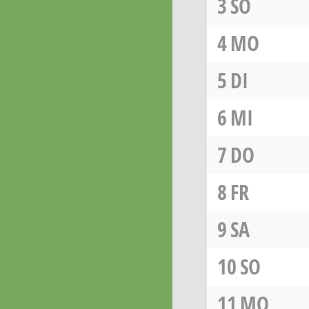
3
SO
4
MO
5
DI
6
MI
7
DO
8
FR
9
SA
10
SO
11
MO