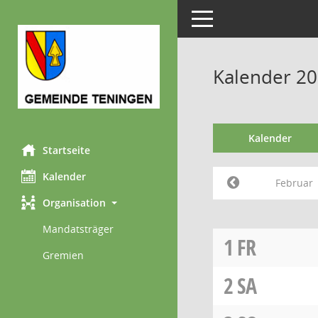
Toggle navigation
Kalender 20
Kalender
Startseite
Kalender
Februar
Organisation
Mandatsträger
1
FR
Gremien
2
SA