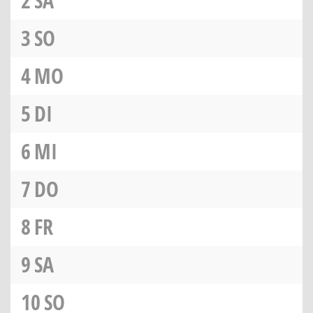
2
SA
3
SO
4
MO
5
DI
6
MI
7
DO
8
FR
9
SA
10
SO