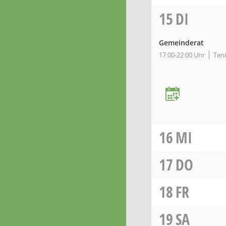
15
DI
Gemeinderat
17:00-22:00 Uhr
Ten
16
MI
17
DO
18
FR
19
SA