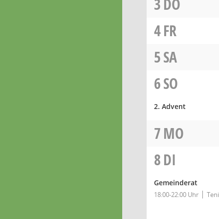
3
DO
4
FR
5
SA
6
SO
2. Advent
7
MO
8
DI
Gemeinderat
18:00-22:00 Uhr
Ten