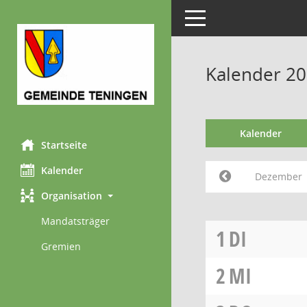
Toggle navigation
Kalender 2
Kalender
Startseite
Kalender
Dezember
Organisation
Mandatsträger
1
DI
Gremien
2
MI