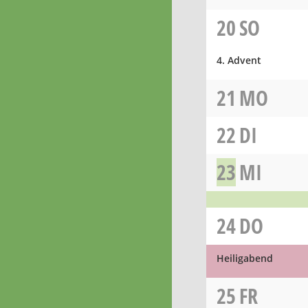
20
SO
4. Advent
21
MO
22
DI
23
MI
24
DO
Heiligabend
25
FR