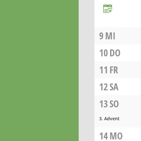
9
MI
10
DO
11
FR
12
SA
13
SO
3. Advent
14
MO