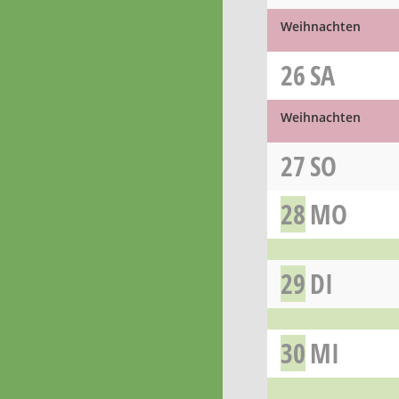
Weihnachten
26
SA
Weihnachten
27
SO
28
MO
29
DI
30
MI