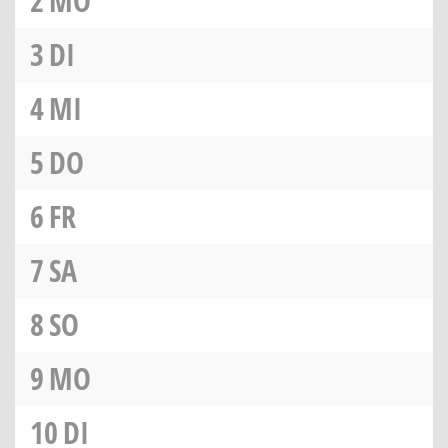
2
MO
3
DI
4
MI
5
DO
6
FR
7
SA
8
SO
9
MO
10
DI