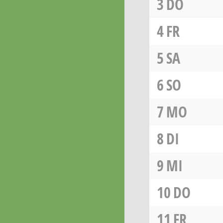
3
DO
4
FR
5
SA
6
SO
7
MO
8
DI
9
MI
10
DO
11
FR