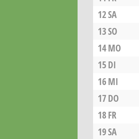
12
SA
13
SO
14
MO
15
DI
16
MI
17
DO
18
FR
19
SA