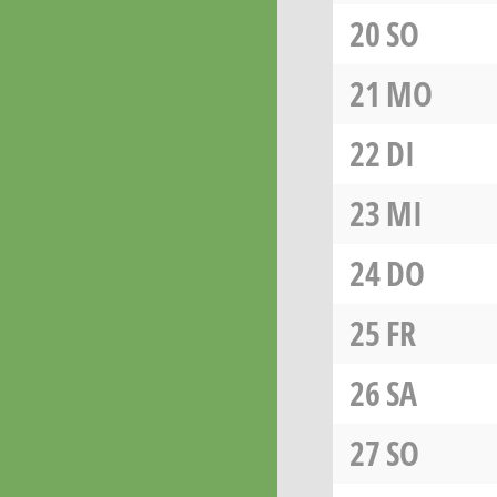
20
SO
21
MO
22
DI
23
MI
24
DO
25
FR
26
SA
27
SO