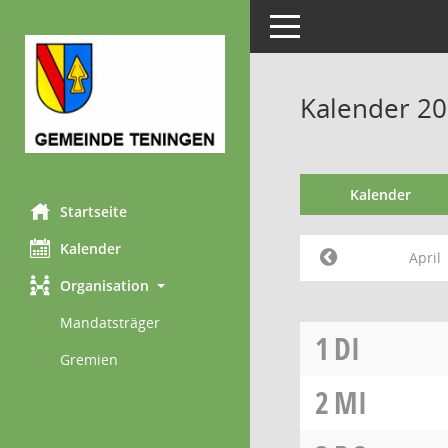
Toggle navigation
Kalender 20
Kalender
Startseite
Kalender
April
Organisation
Mandatsträger
1
DI
Gremien
2
MI