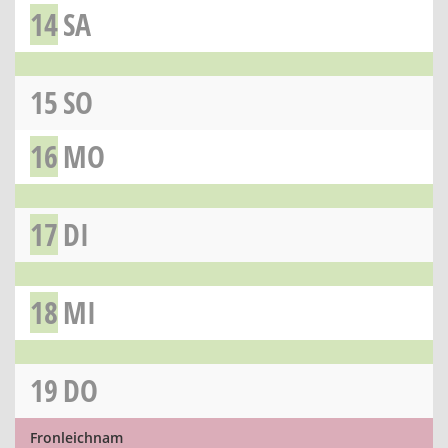
14
SA
15
SO
16
MO
17
DI
18
MI
19
DO
Fronleichnam