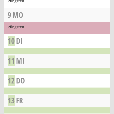
Pfingsten
9
MO
Pfingsten
10
DI
11
MI
12
DO
13
FR