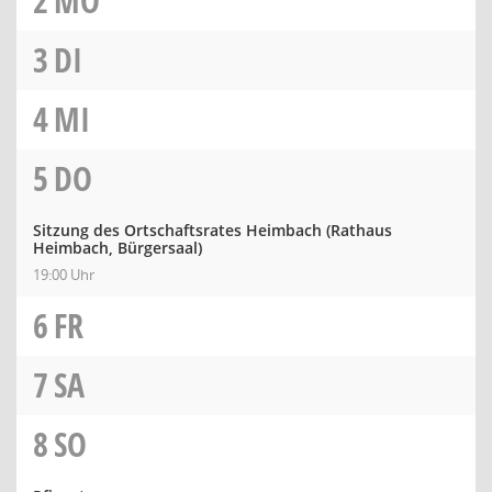
2
MO
3
DI
4
MI
5
DO
Sitzung des Ortschaftsrates Heimbach (Rathaus
Heimbach, Bürgersaal)
19:00 Uhr
6
FR
7
SA
8
SO