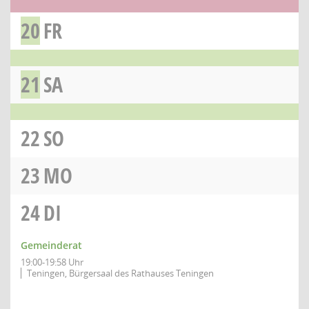
20
FR
21
SA
22
SO
23
MO
24
DI
Gemeinderat
19:00-19:58 Uhr
Teningen, Bürgersaal des Rathauses Teningen