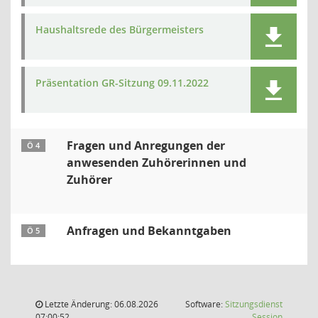
Haushaltsrede des Bürgermeisters
Präsentation GR-Sitzung 09.11.2022
Fragen und Anregungen der
Ö 4
anwesenden Zuhörerinnen und
Zuhörer
Anfragen und Bekanntgaben
Ö 5
Letzte Änderung: 06.08.2026
Software:
Sitzungsdienst
(Wird in
07:00:52
Session