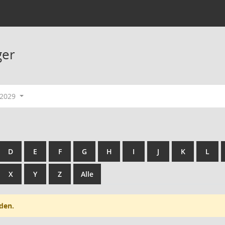
ger
-2029
D
E
F
G
H
I
J
K
L
X
Y
Z
Alle
den.