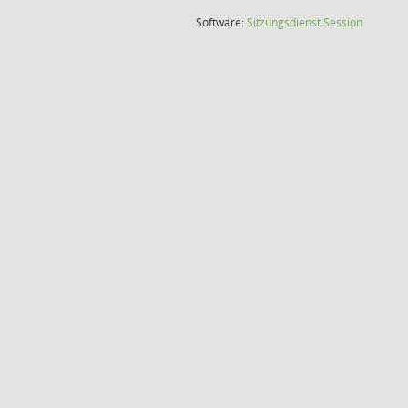
(Wird in
Software:
Sitzungsdienst
Session