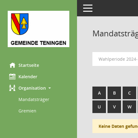
Toggle navigation
Mandatsträ
Wahlperiode 2024
Startseite
Kalender
Organisation
A
B
C
Mandatsträger
U
V
W
Gremien
Keine Daten gefun