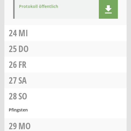
Protokoll öffentlich
24
MI
25
DO
26
FR
27
SA
28
SO
Pfingsten
29
MO