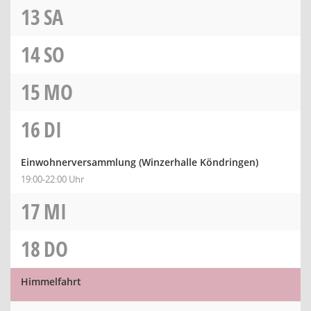
13
SA
14
SO
15
MO
16
DI
Einwohnerversammlung (Winzerhalle Köndringen)
19:00-22:00 Uhr
17
MI
18
DO
Himmelfahrt