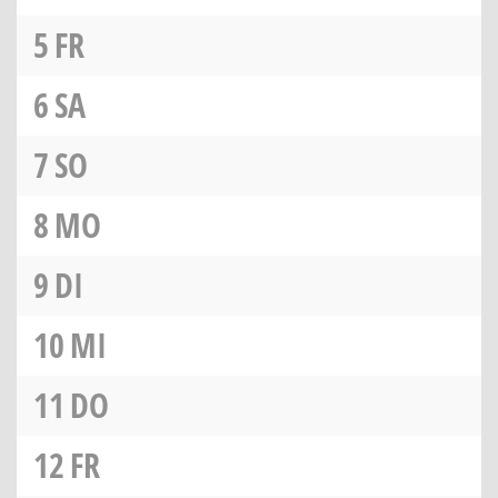
5
FR
6
SA
7
SO
8
MO
9
DI
10
MI
11
DO
12
FR