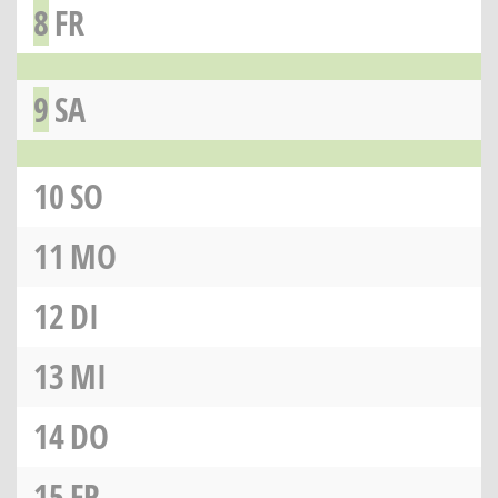
8
FR
9
SA
10
SO
11
MO
12
DI
13
MI
14
DO
15
FR