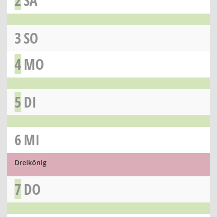
2
SA
3
SO
4
MO
5
DI
6
MI
Dreikönig
7
DO