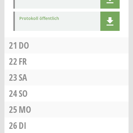
Protokoll öffentlich
21
DO
22
FR
23
SA
24
SO
25
MO
26
DI