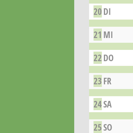
20
DI
21
MI
22
DO
23
FR
24
SA
25
SO