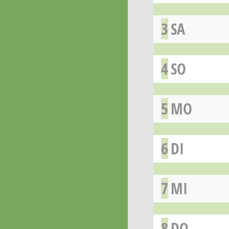
3
SA
4
SO
5
MO
6
DI
7
MI
8
DO