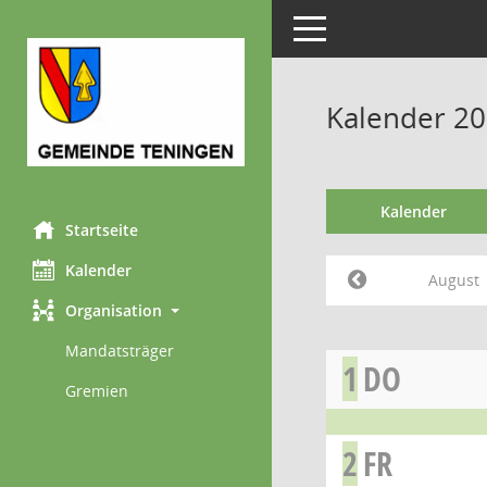
Toggle navigation
Kalender 20
Kalender
Startseite
Kalender
August
Organisation
Mandatsträger
1
DO
Gremien
2
FR