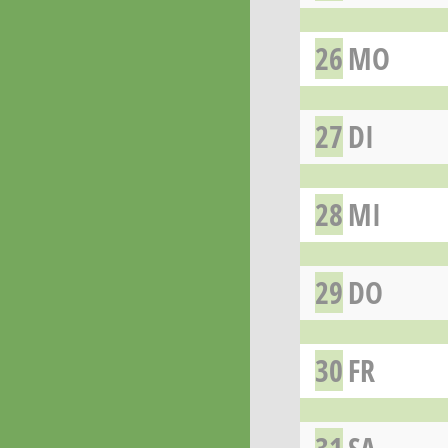
26
MO
27
DI
28
MI
29
DO
30
FR