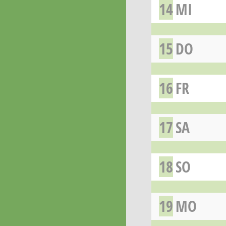
14
MI
15
DO
16
FR
17
SA
18
SO
19
MO