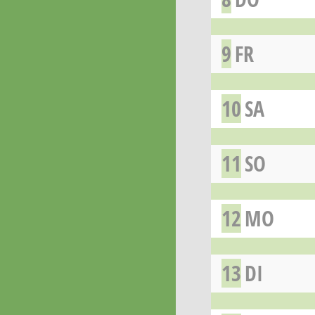
9
FR
10
SA
11
SO
12
MO
13
DI