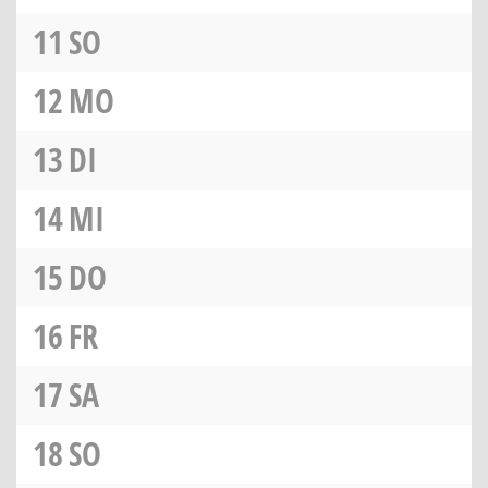
11
SO
12
MO
13
DI
14
MI
15
DO
16
FR
17
SA
18
SO