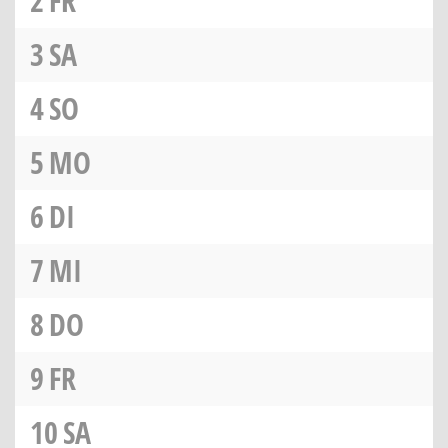
2
FR
3
SA
4
SO
5
MO
6
DI
7
MI
8
DO
9
FR
10
SA